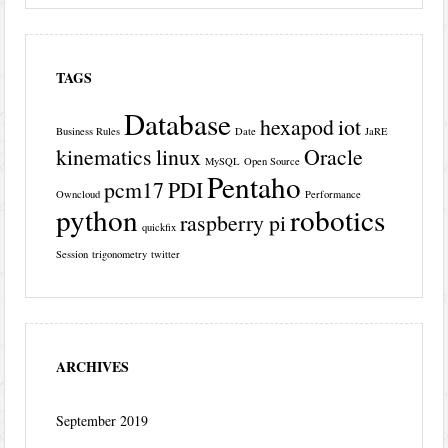
TAGS
Database
hexapod
iot
Business Rules
Date
JaRE
kinematics
linux
Oracle
MySQL
Open Source
Pentaho
pcm17
PDI
Owncloud
Performance
python
robotics
raspberry pi
quickfix
Session
trigonometry
twitter
ARCHIVES
September 2019